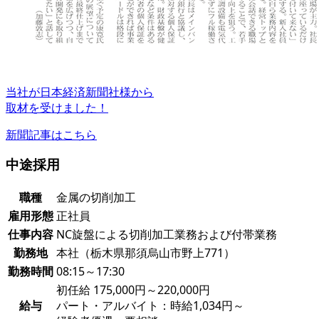
当社が日本経済新聞社様から
取材を受けました！
新聞記事はこちら
中途採用
職種
金属の切削加工
雇用形態
正社員
仕事内容
NC旋盤による切削加工業務および付帯業務
勤務地
本社（栃木県那須烏山市野上771）
勤務時間
08:15～17:30
初任給 175,000円～220,000円
給与
パート・アルバイト：時給1,034円～