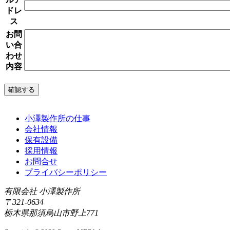
ドレ
ス
お問
い合
わせ
内容
小澤製作所の仕事
会社情報
保有設備
採用情報
お問合せ
プライバシーポリシー
有限会社 小澤製作所
〒321-0634
栃木県那須烏山市野上771